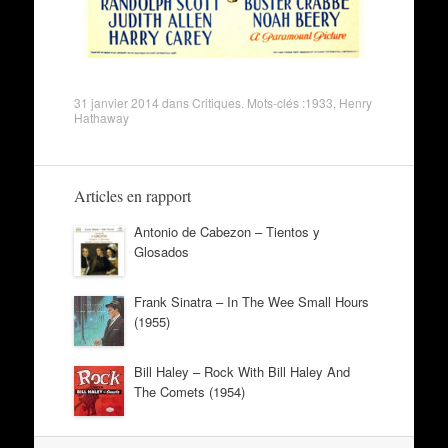
31 janvier 2014
dans
Critiques
. Mots-clés :
1933
,
Henry
Hathaway
Articles en rapport
Antonio de Cabezon – Tientos y
Glosados
Frank Sinatra – In The Wee Small Hours
(1955)
Bill Haley – Rock With Bill Haley And
The Comets (1954)