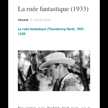
au
La ruée fantastique (1933)
contenu
Vincent
/
31 janvier 2014
La ruée fantastique (Thundering Herd), 1933 :
13/20
Bon western avec Randolph Scott jeune, sur la