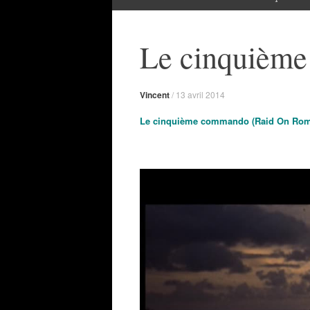
Le cinquièm
Vincent
/
13 avril 2014
Le cinquième commando (Raid On Romm