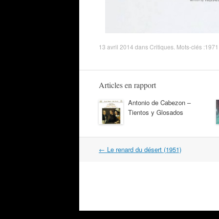
13 avril 2014
dans
Critiques
. Mots-clés :
1971
Articles en rapport
Antonio de Cabezon –
Tientos y Glosados
Navigation
←
Le renard du désert (1951)
dans
les
articles