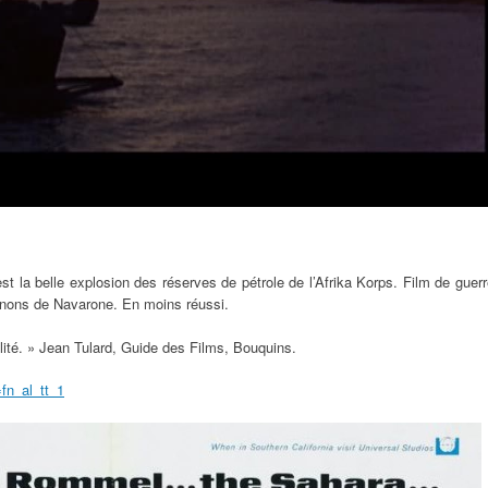
est la belle explosion des réserves de pétrole de l’Afrika Korps. Film de guer
nons de Navarone. En moins réussi.
lité. » Jean Tulard, Guide des Films, Bouquins.
=fn_al_tt_1