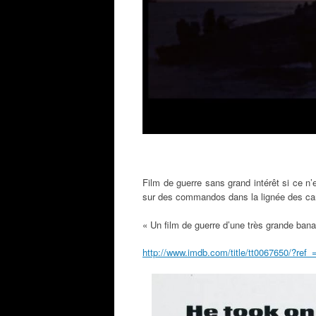
Film de guerre sans grand intérêt si ce n’
sur des commandos dans la lignée des ca
« Un film de guerre d’une très grande bana
http://www.imdb.com/title/tt0067650/?ref_