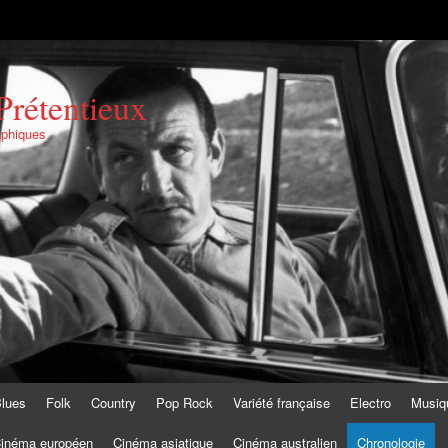
Prétentieux
aphiques
lues
Folk
Country
Pop Rock
Variété française
Electro
Musiq
inéma européen
Cinéma asiatique
Cinéma australien
Chronologie