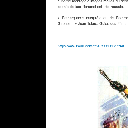
superbe montage d’images réelles du déba
essaie de tuer Rommel est très réussie.
« Remarquable interprétation de Rommel 
Stroheim. » Jean Tulard, Guide des Films,
http://www.imdb.com/title/tt0043461/?ref_