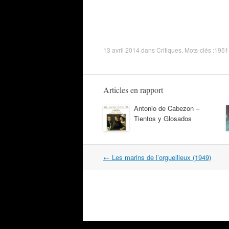
13 avril 2014
dans
Critiques
. Mots-clés :
1951
Articles en rapport
Antonio de Cabezon –
Tientos y Glosados
Navigation
←
Les marins de l’orgueilleux (1949)
dans
les
articles