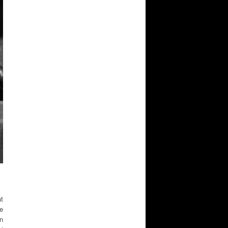
at
ue
un