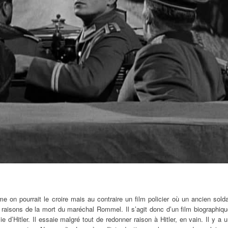
e on pourrait le croire mais au contraire un film policier où un ancien sold
s raisons de la mort du maréchal Rommel. Il s’agit donc d’un film biographiq
ie d’Hitler. Il essaie malgré tout de redonner raison à Hitler, en vain. Il y a 