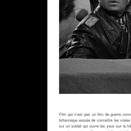
Film qui n’est pas un film de guerre comm
britannique essaie de connaître les vraie
sur un soldat qui ouvre les yeux sur la fol