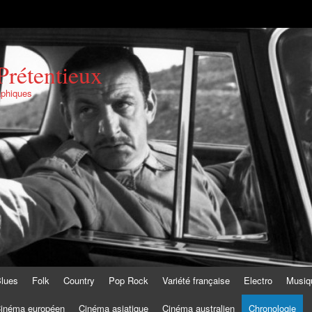
Prétentieux
aphiques
lues
Folk
Country
Pop Rock
Variété française
Electro
Musiq
inéma européen
Cinéma asiatique
Cinéma australien
Chronologie