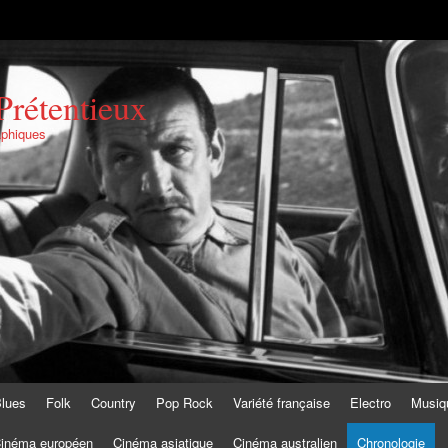
Prétentieux
aphiques
lues
Folk
Country
Pop Rock
Variété française
Electro
Musiq
inéma européen
Cinéma asiatique
Cinéma australien
Chronologie