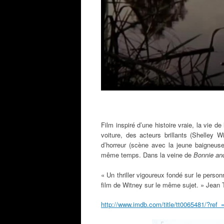
Film inspiré d’une histoire vraie, la vie 
voiture, des acteurs brillants (Shelley 
d’horreur (scène avec la jeune baigneuse
même temps. Dans la veine de
Bonnie an
« Un thriller vigoureux fondé sur le pers
film de Witney sur le même sujet. » Jean 
http://www.imdb.com/title/tt0065481/?ref_