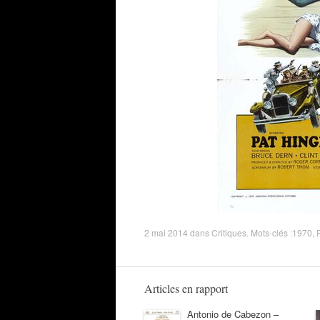
2 mai 2014
dans
Critiques
. Mots-clés :
1970
,
Articles en rapport
Antonio de Cabezon –