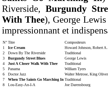
Riverside,
Burgundy Stre
With Thee
), George Lewis 
impressionnant et indispens
N°
Titre
Compositeurs
1
Ice Cream
Howard Johnson, Robert A. 
2
Down By The Riverside
Traditional
3
Burgundy Street Blues
George Lewis
4
Just A Closer Walk With Thee
Traditional
5
Panama
William Tyers
6
Doctor Jazz
Walter Metrose, King Oliver
7
When The Saints Go Marching In
Traditional
8
Lou-Easy-An-I-A
Joe Darensbourg