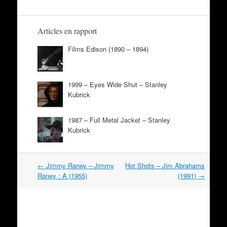
Articles en rapport
Films Edison (1890 – 1894)
1999 – Eyes Wide Shut – Stanley
Kubrick
1987 – Full Metal Jacket – Stanley
Kubrick
Navigation
←
Jimmy Raney – Jimmy
Hot Shots – Jim Abrahams
dans
Raney : A (1955)
(1991)
→
les
articles