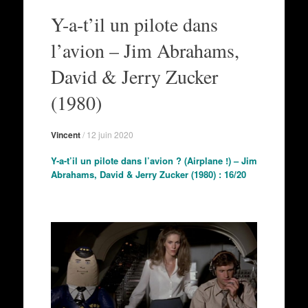
au
Y-a-t’il un pilote dans
contenu
l’avion – Jim Abrahams,
David & Jerry Zucker
(1980)
Vincent
/
12 juin 2020
Y-a-t’il un pilote dans l’avion ? (Airplane !) – Jim
Abrahams, David & Jerry Zucker (1980) : 16/20