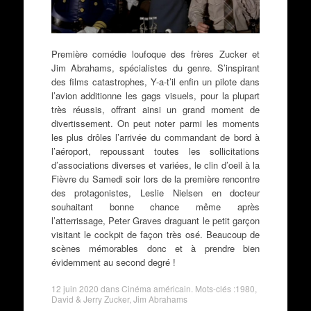
Première comédie loufoque des frères Zucker et
Jim Abrahams, spécialistes du genre. S’inspirant
des films catastrophes, Y-a-t’il enfin un pilote dans
l’avion additionne les gags visuels, pour la plupart
très réussis, offrant ainsi un grand moment de
divertissement. On peut noter parmi les moments
les plus drôles l’arrivée du commandant de bord à
l’aéroport, repoussant toutes les sollicitations
d’associations diverses et variées, le clin d’oeil à la
Fièvre du Samedi soir lors de la première rencontre
des protagonistes, Leslie Nielsen en docteur
souhaitant bonne chance même après
l’atterrissage, Peter Graves draguant le petit garçon
visitant le cockpit de façon très osé. Beaucoup de
scènes mémorables donc et à prendre bien
évidemment au second degré !
12 juin 2020
dans
Cinéma américain
. Mots-clés :
1980
,
David & Jerry Zucker
,
Jim Abrahams