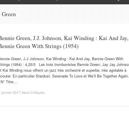
 Green
Bennie Green, J.J. Johnson, Kai Winding : Kai And Jay,
Bennie Green With Strings (1954)
Bennie Green, J.J Johnson, Kai Winding : Kai And Jay, Bennie Green With
Strings (1954) : 4,25/5 Les trois trombonistes Bennie Green, Jay Jay Johnso
t Kai Winding nous offrent un jazz très orchestré et superbe, très agréable à
couter. En particulier Stardust, Serenade To Love et We’ll Be Together Again.
N° Titre…
 janvier 2017
dans
Critiques
.