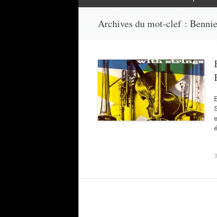
Archives du mot-clef :
Bennie
e
é
3