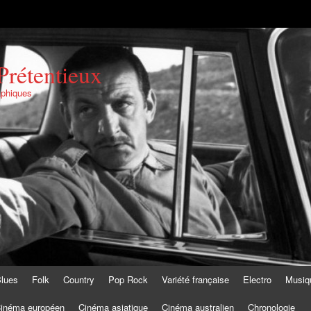
Prétentieux
aphiques
lues
Folk
Country
Pop Rock
Variété française
Electro
Musiq
inéma européen
Cinéma asiatique
Cinéma australien
Chronologie