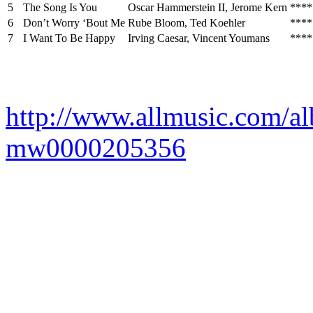
5
The Song Is You
Oscar Hammerstein II, Jerome Kern
****
6
Don’t Worry ‘Bout Me
Rube Bloom, Ted Koehler
****
7
I Want To Be Happy
Irving Caesar, Vincent Youmans
****
http://www.allmusic.com/al
mw0000205356