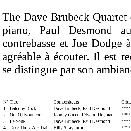
The Dave Brubeck Quartet 
piano, Paul Desmond a
contrebasse et Joe Dodge à 
agréable à écouter. Il est 
se distingue par son ambianc
N°
Titre
Compositeurs
Criti
1
Balcony Rock
Dave Brubeck, Paul Desmond
****
2
Out Of Nowhere
Johnny Green, Edward Heyman
****
3
Le Souk
Dave Brubeck, Paul Desmond
****
4
Take The « A » Train
Billy Strayhorm
****