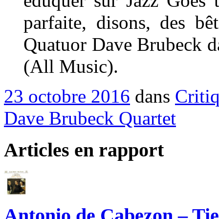
éduquer sur Jazz Goes t
parfaite, disons, des b
Quatuor Dave Brubeck dan
(All Music).
23 octobre 2016
dans
Criti
Dave Brubeck Quartet
Articles en rapport
Antonio de Cabezon – Tie