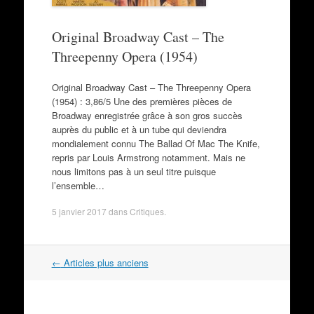
Original Broadway Cast – The
Threepenny Opera (1954)
Original Broadway Cast – The Threepenny Opera
(1954) : 3,86/5 Une des premières pièces de
Broadway enregistrée grâce à son gros succès
auprès du public et à un tube qui deviendra
mondialement connu The Ballad Of Mac The Knife,
repris par Louis Armstrong notamment. Mais ne
nous limitons pas à un seul titre puisque
l’ensemble…
5 janvier 2017
dans
Critiques
.
Navigation
←
Articles plus anciens
dans
les
articles