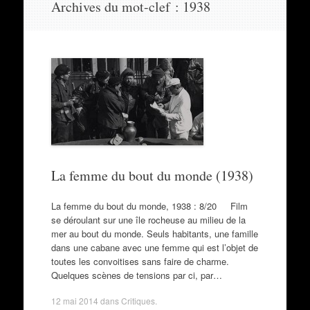
Archives du mot-clef :
1938
au
contenu
La femme du bout du monde (1938)
La femme du bout du monde, 1938 : 8/20 Film
se déroulant sur une île rocheuse au milieu de la
mer au bout du monde. Seuls habitants, une famille
dans une cabane avec une femme qui est l’objet de
toutes les convoitises sans faire de charme.
Quelques scènes de tensions par ci, par…
12 mai 2014
dans
Critiques
.