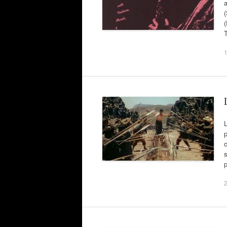
a
T
1
c
s
p
2