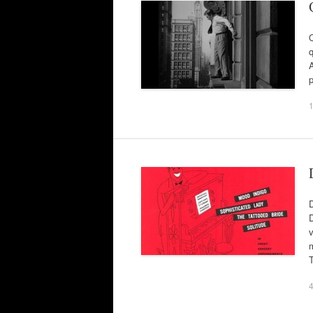
Q
p
1
D
v
m
T
4