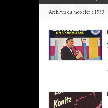
Archives du mot-clef :
1950
l
l
6