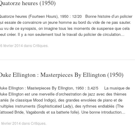
Quatorze heures (1950)
uatorze heures (Fourteen Hours), 1950 : 12/20 Bonne histoire d’un policier
qui essaie de convaincre un jeune homme au bord du vide de ne pas sauter.
Au vu de ce synopsis, on imagine tous les moments de suspense que cela
eut créer. Il y a non seulement tout le travail du policier de circulation…
6 février 2014
dans
Critiques
.
Duke Ellington : Masterpieces By Ellington (1950)
Duke Ellington : Masterpieces By Ellington, 1950 : 3,42/5 La musique de
uke Ellington est une merveille d’orchestration de jazz avec des thèmes
ariés (le classique Mood Indigo), des grandes envolées de piano et de
ultiples instruments (Sophisticated Lady), des rythmes endiablés (The
attooed Bride, Vagabonds et sa batterie folle). Une bonne introduction…
 février 2014
dans
Critiques
.