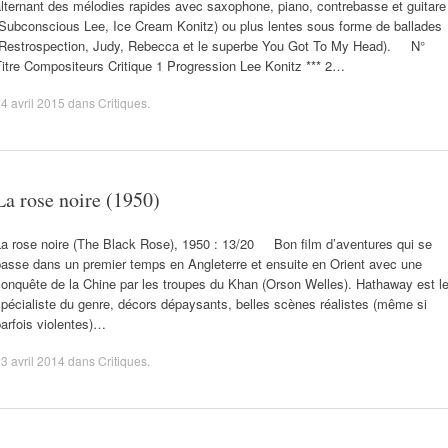
lternant des mélodies rapides avec saxophone, piano, contrebasse et guitare
(Subconscious Lee, Ice Cream Konitz) ou plus lentes sous forme de ballades
(Restrospection, Judy, Rebecca et le superbe You Got To My Head). N°
itre Compositeurs Critique 1 Progression Lee Konitz *** 2…
4 avril 2015
dans
Critiques
.
La rose noire (1950)
La rose noire (The Black Rose), 1950 : 13/20 Bon film d’aventures qui se
passe dans un premier temps en Angleterre et ensuite en Orient avec une
onquête de la Chine par les troupes du Khan (Orson Welles). Hathaway est l
pécialiste du genre, décors dépaysants, belles scènes réalistes (même si
arfois violentes)…
3 avril 2014
dans
Critiques
.