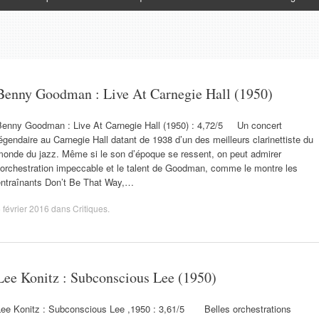
Benny Goodman : Live At Carnegie Hall (1950)
Benny Goodman : Live At Carnegie Hall (1950) : 4,72/5 Un concert
égendaire au Carnegie Hall datant de 1938 d’un des meilleurs clarinettiste du
monde du jazz. Même si le son d’époque se ressent, on peut admirer
’orchestration impeccable et le talent de Goodman, comme le montre les
entraînants Don’t Be That Way,…
 février 2016
dans
Critiques
.
Lee Konitz : Subconscious Lee (1950)
Lee Konitz : Subconscious Lee ,1950 : 3,61/5 Belles orchestrations