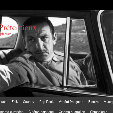
Prétentieux
aphiques
lues
Folk
Country
Pop Rock
Variété française
Electro
Musiq
inéma européen
Cinéma asiatique
Cinéma australien
Chronologie