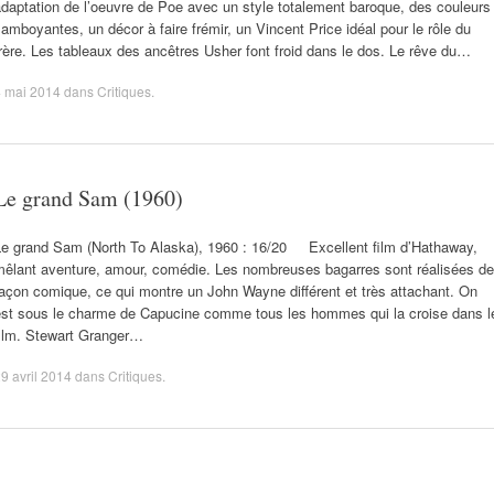
daptation de l’oeuvre de Poe avec un style totalement baroque, des couleurs
lamboyantes, un décor à faire frémir, un Vincent Price idéal pour le rôle du
rère. Les tableaux des ancêtres Usher font froid dans le dos. Le rêve du…
4 mai 2014
dans
Critiques
.
Le grand Sam (1960)
Le grand Sam (North To Alaska), 1960 : 16/20 Excellent film d’Hathaway,
mêlant aventure, amour, comédie. Les nombreuses bagarres sont réalisées de
açon comique, ce qui montre un John Wayne différent et très attachant. On
est sous le charme de Capucine comme tous les hommes qui la croise dans l
film. Stewart Granger…
9 avril 2014
dans
Critiques
.