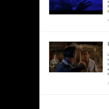
a
f
f
f
2