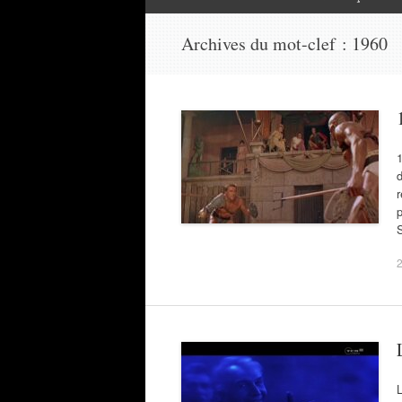
Archives du mot-clef :
1960
1
r
p
2