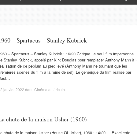
1960 – Spartacus – Stanley Kubrick
960 – Spartacus – Stanley Kubrick : 16/20 Critique Le seul film impersonnel
de Stanley Kubrick, appelé par Kirk Douglas pour remplacer Anthony Mann à l
éalisation de ce péplum au pied levé (Anthony Mann ne tournant que les
remières scènes du film à la mine de sel). Le générique du film réalisé par
Saul…
2 janvier 2022
dans
Cinéma américain
.
La chute de la maison Usher (1960)
La chute de la maison Usher (House Of Usher), 1960 : 14/20 Excellente