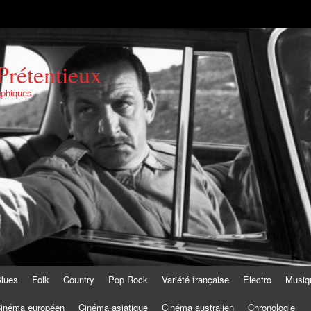
Prétentieux
aphiques
lues
Folk
Country
Pop Rock
Variété française
Electro
Musiq
inéma européen
Cinéma asiatique
Cinéma australien
Chronologie