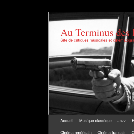
Au Terminus des 
Site de critiques musicales et cinématogr
Aller au contenu
Accueil
Musique classique
Jazz
B
Cinéma américain
Cinéma français
C