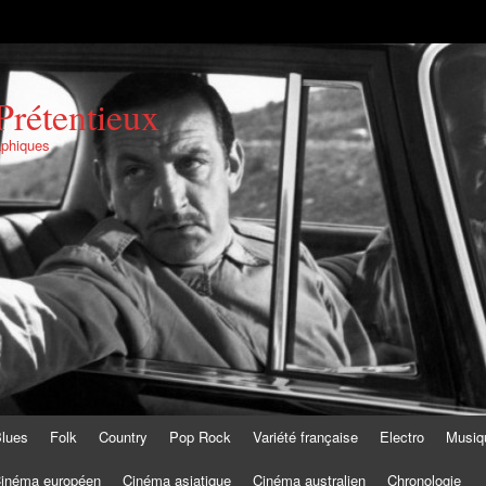
Prétentieux
aphiques
lues
Folk
Country
Pop Rock
Variété française
Electro
Musiq
inéma européen
Cinéma asiatique
Cinéma australien
Chronologie