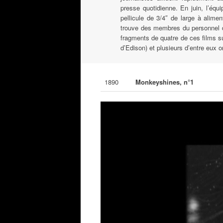
presse quotidienne. En juin, l’équ
pellicule de 3/4″ de large à alime
trouve des membres du personnel du
fragments de quatre de ces films su
d’Edison) et plusieurs d’entre eux 
1890
Monkeyshines, n°1