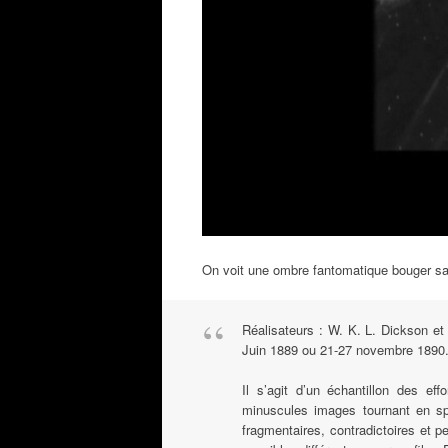
On voit une ombre fantomatique bouger sa
Réalisateurs : W. K. L. Dickson et
Juin 1889 ou 21-27 novembre 1890
Il s’agit d’un échantillon des ef
minuscules images tournant en spi
fragmentaires, contradictoires et 