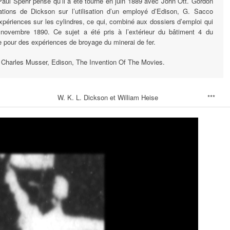
 Paul Spehr pense qu’il a été tourné en juin 1889 avec John Ott. Gordon
ations de Dickson sur l’utilisation d’un employé d’Edison, G. Sacco
ériences sur les cylindres, ce qui, combiné aux dossiers d’emploi qui
novembre 1890. Ce sujet a été pris à l’extérieur du bâtiment 4 du
ue pour des expériences de broyage du minerai de fer.
on, The Invention Of The Movies.
W. K. L. Dickson et William Heise
***