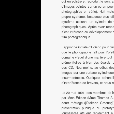
qui enregistre et reproduit le son,
d’images peintes sur un écran pour
photographies en série). Huit mois
propre système, beaucoup plus eff
système utilisant un cylindre de
photographiques. Après avoir renco
s’est intéressé au développement 
film photographique.
L’approche initiale d’Edison pour d
que le phonographe fait pour l’orei
domaine visuel d’une manière tout à 
prémonitoires à bien des égards,
des CD. Néanmoins, au début des a
images sur une surface cylindriqu
insurmontables. Quelques échantill
d’interférence de brevets, et nous 
Le 20 mai 1891, des membres de la
par Mina Edison (Mme Thomas A. Ed
court métrage ([Dickson Greeting]
présentation publique du proto
journalistes affluent rapidement au