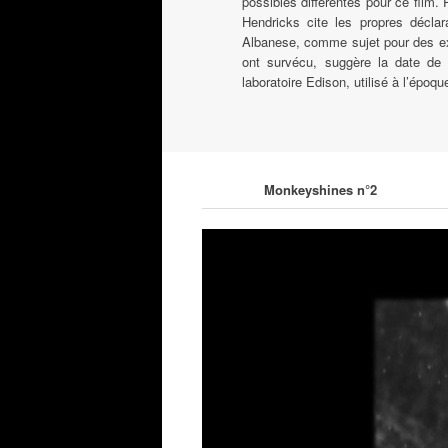
possibles différentes pour ce film.
Hendricks cite les propres déclar
Albanese, comme sujet pour des exp
ont survécu, suggère la date de 
laboratoire Edison, utilisé à l’époq
Charles Musser, Edis
Monkeyshines n°2