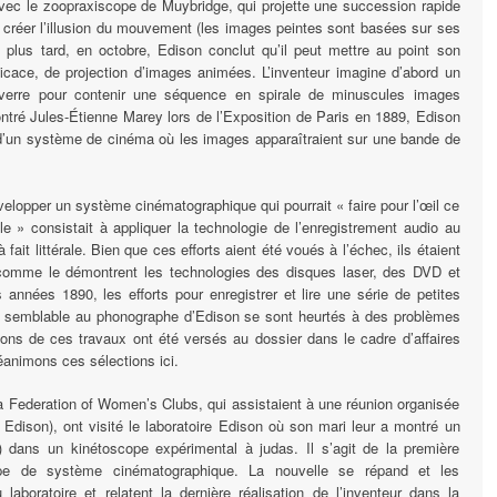
 avec le zoopraxiscope de Muybridge, qui projette une succession rapide
 créer l’illusion du mouvement (les images peintes sont basées sur ses
 plus tard, en octobre, Edison conclut qu’il peut mettre au point son
icace, de projection d’images animées. L’inventeur imagine d’abord un
 verre pour contenir une séquence en spirale de minuscules images
ntré Jules-Étienne Marey lors de l’Exposition de Paris en 1889, Edison
d’un système de cinéma où les images apparaîtraient sur une bande de
évelopper un système cinématographique qui pourrait « faire pour l’œil ce
lle » consistait à appliquer la technologie de l’enregistrement audio au
fait littérale. Bien que ces efforts aient été voués à l’échec, ils étaient
 comme le démontrent les technologies des disques laser, des DVD et
nnées 1890, les efforts pour enregistrer et lire une série de petites
e semblable au phonographe d’Edison se sont heurtés à des problèmes
ons de ces travaux ont été versés au dossier dans le cadre d’affaires
réanimons ces sélections ici.
 Federation of Women’s Clubs, qui assistaient à une réunion organisée
ison), ont visité le laboratoire Edison où son mari leur a montré un
) dans un kinétoscope expérimental à judas. Il s’agit de la première
type de système cinématographique. La nouvelle se répand et les
 laboratoire et relatent la dernière réalisation de l’inventeur dans la