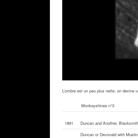
L’ombre est un peu plus nette, on devine
Monkeyshines n°3
1891
Duncan and Another, Blacksmit
Duncan or Devonald with Muslin