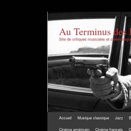
Au Terminus des 
Site de critiques musicales et cinématogr
Aller au contenu
Accueil
Musique classique
Jazz
B
Cinéma américain
Cinéma français
C