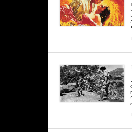
M
p
G
1