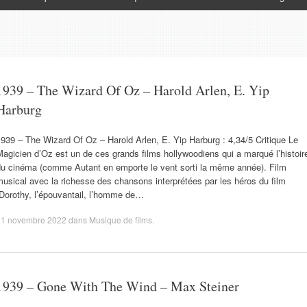
1939 – The Wizard Of Oz – Harold Arlen, E. Yip
Harburg
939 – The Wizard Of Oz – Harold Arlen, E. Yip Harburg : 4,34/5 Critique Le
agicien d’Oz est un de ces grands films hollywoodiens qui a marqué l’histoir
du cinéma (comme Autant en emporte le vent sorti la même année). Film
usical avec la richesse des chansons interprétées par les héros du film
Dorothy, l’épouvantail, l’homme de…
21 novembre 2022
dans
Musique de films
.
1939 – Gone With The Wind – Max Steiner