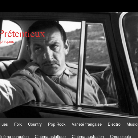
Prétentieux
aphiques
lues
Folk
Country
Pop Rock
Variété française
Electro
Musiq
inéma européen
Cinéma asiatique
Cinéma australien
Chronologie