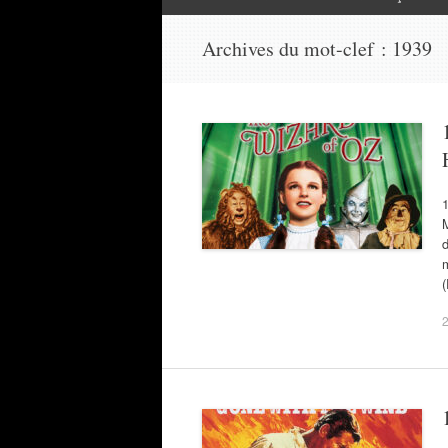
Archives du mot-clef :
1939
1
M
m
(