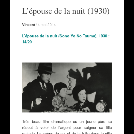
au
L’épouse de la nuit (1930)
contenu
Vincent
/
4 mai 2014
L’épouse de la nuit (Sono Yo No Tsuma), 1930 :
14/20
Très beau film dramatique où un jeune père se
résout à voler de l’argent pour soigner sa fille
malade. La scène du vol et de la fuite dans la ville