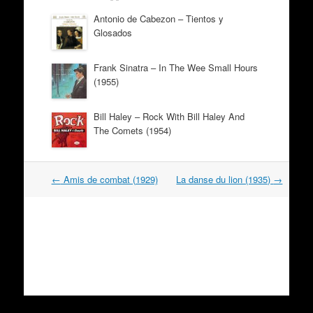
Antonio de Cabezon – Tientos y
Glosados
Frank Sinatra – In The Wee Small Hours
(1955)
Bill Haley – Rock With Bill Haley And
The Comets (1954)
Navigation
←
Amis de combat (1929)
La danse du lion (1935)
→
dans
les
articles