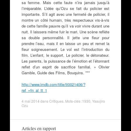
sa femme. Mais cette faute n’ira jamais jusqu’à
l’irréparable. L’idée qu’Ozu se fait du policier est
importante. S’il agit avec une fermeté de policier, il
montre un côté humain, très respectueux vis-à-vis
de cette famille pauvre qu’il va voir vivre durant une
nuit. Il laissera même fuir le mari. Une scène reflète
sa double personnalité. Il jette une fleur pour
prendre l’eau, mais il en laisse un peu et remet la
fleur soigneusement. Le vol est l’introduction du
film. L’enfant, le support. Le policier, le détonateur.
Les parents, la puissance de l’émotion et l’étonnant
reflet d’un esprit de sacrifice familial. » Olivier
Gamble, Guide des Films, Bouquins. ***
http://www.imdb.com/title/tt0021406/?
ref_=fn_al_tt_1
4 mai 2014
dans
Critiques
. Mots-clés :
1930
,
Yasujiro
Ozu
Articles en rapport