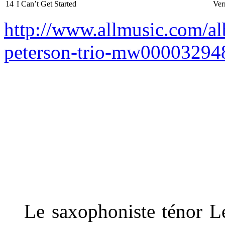
14
I Can’t Get Started
Ver
http://www.allmusic.com/al
peterson-trio-mw00003294
Le saxophoniste ténor Le