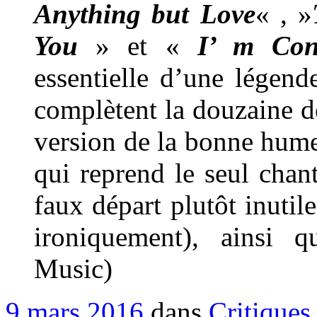
Anything but Love
« , »
You
» et «
I’ m Con
essentielle d’une légend
complètent la douzaine d
version de la bonne hum
qui reprend le seul chan
faux départ plutôt inutil
ironiquement), ainsi q
Music)
9 mars 2016
dans
Critiques