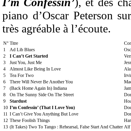
I’m Confessin’
), et des c
piano d’Oscar Peterson su
très agréable à l’écoute.
N°
Titre
Com
1
Ad Lib Blues
Osc
2
I Can’t Get Started
Ver
3
Just You, Just Me
Jes
4
Almost Like Being In Love
Ala
5
Tea For Two
Irv
6
There Will Never Be Another You
Mac
7
(Back Home Again In) Indiana
Jam
8
On The Sunny Side On The Street
Dor
9
Stardust
Hoa
10
I’m Confessin’ (That I Love You)
Doc
11
I Can’t Give You Anything But Love
Dor
12
These Foolish Things
Har
13
(It Takes) Two To Tango : Rehearsal, False Start And Chatter
Alf