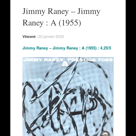
au
Jimmy Raney – Jimmy
contenu
Raney : A (1955)
Vincent
/
20 janvier 2020
Jimmy Raney – Jimmy Raney : A (1955) : 4,25/5