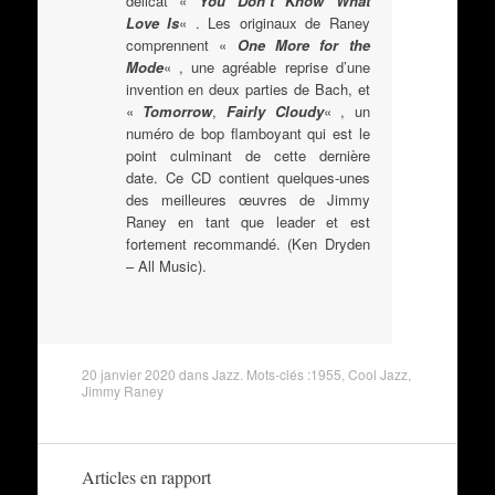
délicat «
You Don’t Know What
Love Is
« . Les originaux de Raney
comprennent «
One More for the
Mode
« , une agréable reprise d’une
invention en deux parties de Bach, et
«
Tomorrow
,
Fairly Cloudy
« , un
numéro de bop flamboyant qui est le
point culminant de cette dernière
date. Ce CD contient quelques-unes
des meilleures œuvres de Jimmy
Raney en tant que leader et est
fortement recommandé. (Ken Dryden
– All Music).
20 janvier 2020
dans
Jazz
. Mots-clés :
1955
,
Cool Jazz
,
Jimmy Raney
Articles en rapport