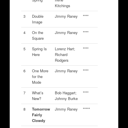
Kitchings
3
Double
Jimmy Raney
****
Image
4
On the
Jimmy Raney
****
Square
5
Spring Is
Lorenz Hart;
****
Here
Richard
Rodgers
6
One More
Jimmy Raney
****
for the
Mode
7
What’s
Bob Haggart;
****
New?
Johnny Burke
8
Tomorrow
Jimmy Raney
*****
Fairly
Clowdy