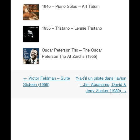
1940 – Piano Solos – Art Tatum
1955 – Tristano – Lennie Tristano
Oscar Peterson Trio – The Oscar
Peterson Trio At Zardi’s (1955)
Navigation
←
Victor Feldman – Suite
Y-a-t’il un pilote dans l’avion
dans
Sixteen (1955)
– Jim Abrahams, David &
les
Jerry Zucker (1980)
→
articles