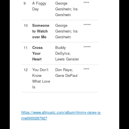
9
A Foggy
George
****
Day
Gershwin; Ira
Gershwin
10
Someone
George
*****
to Watch
Gershwin; Ira
over Me
Gershwin
11
Cross
Buddy
*****
Your
DeSylva;
Heart
Lewis Gensler
12
You Don’t
Don Raye;
****
Know
Gene DePaul
What Love
Is
https://www.allmusic.com/album/jimmy-raney-a-
mw0000267927