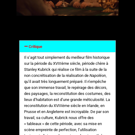
Critique
Il s’agit tout simplement du meilleur film historique
sur la période du XVIIIème siècle, période chère à
Stanley Kubrick qui réalise ce film à la suite de la
non concrétisation de la réalisation de
Napoléon
,
qu’il avait très longuement préparé. Il n’empêche
que son immense travail, le repérage des décors,
des paysages, la reconstitution des costumes, des
lieux d’habitation est d’une grande méticulosité. La
reconstitution du XVIIIème siècle en Irlande, en
Prusse et en Angleterre est incroyable. De par son
travail, sa culture, Kubrick nous offre des
« tableaux » de cette période, avec sa mise en
scène empreinte de perfection, l’utilisation