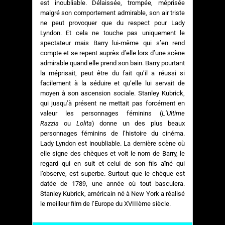
est inoubliable. Délaissée, trompée, méprisée
malgré son comportement admirable, son air triste
ne peut provoquer que du respect pour Lady
Lyndon. Et cela ne touche pas uniquement le
spectateur mais Barry lui-même qui s’en rend
compte et se repent auprès d’elle lors d’une scène
admirable quand elle prend son bain. Barry pourtant
la méprisait, peut être du fait qu’il a réussi si
facilement à la séduire et qu’elle lui servait de
moyen à son ascension sociale. Stanley Kubrick,
qui jusqu’à présent ne mettait pas forcément en
valeur les personnages féminins (
L’Ultime
Razzia
ou
Lolita
) donne un des plus beaux
personnages féminins de l’histoire du cinéma.
Lady Lyndon est inoubliable. La dernière scène où
elle signe des chèques et voit le nom de Barry, le
regard qui en suit et celui de son fils aîné qui
l’observe, est superbe. Surtout que le chèque est
datée de 1789, une année où tout basculera.
Stanley Kubrick, américain né à New York a réalisé
le meilleur film de l’Europe du XVIIIème siècle.